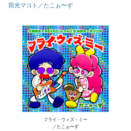
田光マコト／たこぉ〜ず
フライ・ウィズ・ミー
／たこぉ〜ず