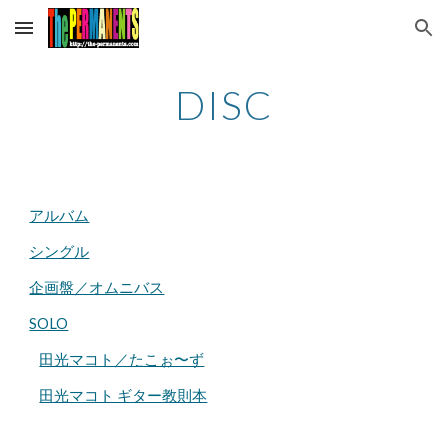
Skip to main content
Skip to navigation
DISC
アルバム
シングル
企画盤／オムニバス
SOLO
田光マコト／たこぉ〜ず
田光マコト ギター教則本